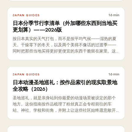
14
min
JAPAN GUIDES
日本5日深度行程：东京、京都与大阪（经典
路线，2026年优化版）
在日本待五天确实紧凑，但完全玩得过来。这条行程把你
串联起东京、新干线走廊、京都和大阪——每一段交通衔
接、每一个预订诀窍、每一处文化亮点都帮你安排妥当，
让你一分钟都不浪费。