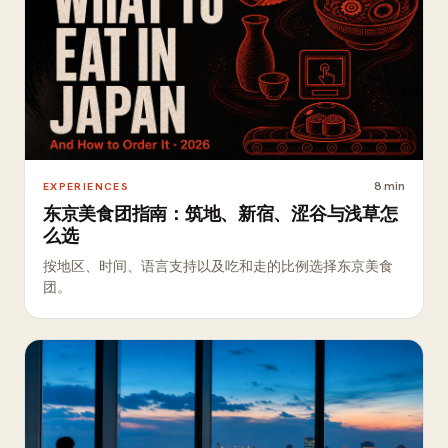
8
min
EXPERIENCES
东京美食团指南：筑地、新宿、涩谷与浅草怎
么选
按地区、时间、语言支持以及吃和走的比例选择东京美食
团。