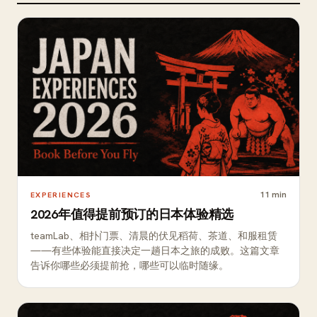
11
min
EXPERIENCES
2026年值得提前预订的日本体验精选
teamLab、相扑门票、清晨的伏见稻荷、茶道、和服租赁
——有些体验能直接决定一趟日本之旅的成败。这篇文章
告诉你哪些必须提前抢，哪些可以临时随缘。