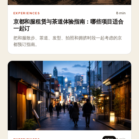
8
min
EXPERIENCES
京都和服租赁与茶道体验指南：哪些项目适合
一起订
把和服散步、茶道、发型、拍照和拥挤时段一起考虑的京
都预订指南。