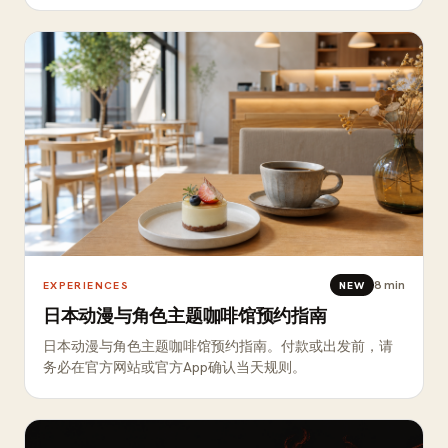
8
min
EXPERIENCES
NEW
日本动漫与角色主题咖啡馆预约指南
日本动漫与角色主题咖啡馆预约指南。付款或出发前，请
务必在官方网站或官方App确认当天规则。