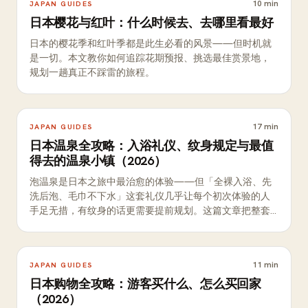
17
min
JAPAN GUIDES
日本7日行程：新手黄金路线全攻略（东京、
箱根/富士山、京都、大阪 — 2026）
第一次去日本，7天正是黄金时长。这份逐日行程带你走完
黄金路线——东京、看富士山的箱根、京都和大阪——每
一段新干线换乘、每晚住哪里、哪些需要提前预订，全部
写清楚，还附上美食版和亲子版两种变化玩法。