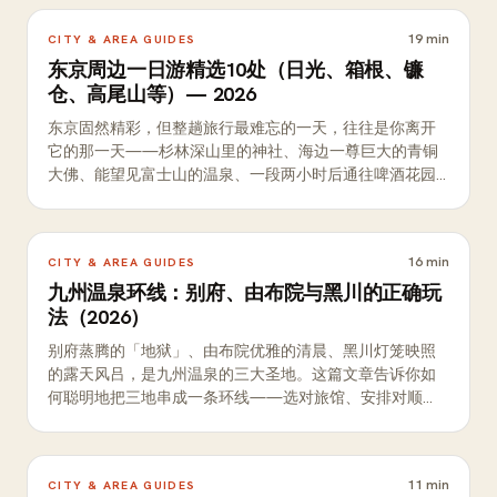
得去的温泉小镇（2026）
泡温泉是日本之旅中最治愈的体验——但「全裸入浴、先
洗后泡、毛巾不下水」这套礼仪几乎让每个初次体验的人
手足无措，有纹身的话更需要提前规划。这篇文章把整套
体系讲透：分步入浴礼仪、纹身友好方案、公共汤vs包场
汤vs旅馆汤的区别，以及最值得去的温泉小镇一览。
11
min
JAPAN GUIDES
日本购物全攻略：游客买什么、怎么买回家
（2026）