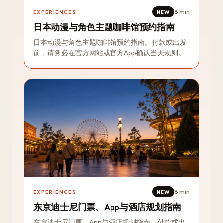
8
min
EXPERIENCES
NEW
日本动漫与角色主题咖啡馆预约指南
日本动漫与角色主题咖啡馆预约指南。付款或出发
前，请务必在官方网站或官方App确认当天规则。
8
min
EXPERIENCES
NEW
东京迪士尼门票、App与酒店规划指南
东京迪士尼门票、App与酒店规划指南。付款或出