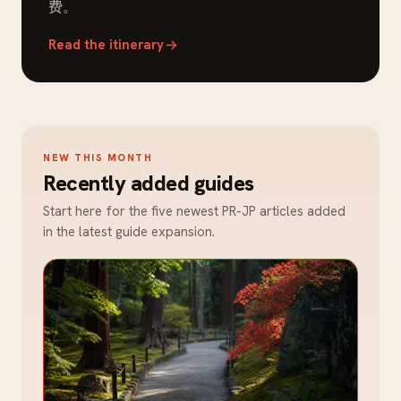
费。
Read the itinerary
NEW THIS MONTH
Recently added guides
Start here for the five newest PR-JP articles added
in the latest guide expansion.