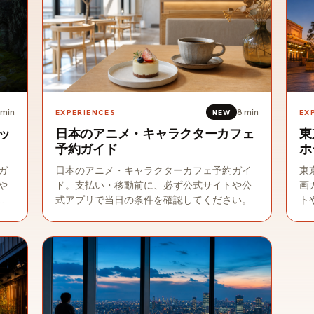
min
8
min
EXPERIENCES
NEW
EX
ッ
日本のアニメ・キャラクターカフェ
東
予約ガイド
ホ
ガ
日本のアニメ・キャラクターカフェ予約ガイ
東
や
ド。支払い・移動前に、必ず公式サイトや公
画
式アプリで当日の条件を確認してください。
ト
さ