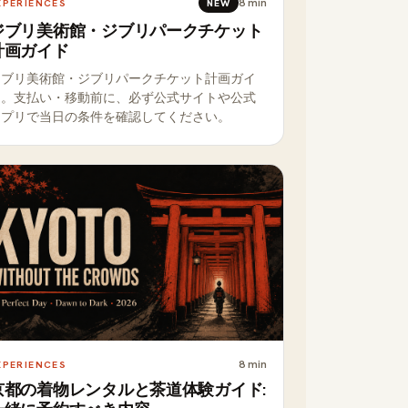
8
min
XPERIENCES
NEW
ジブリ美術館・ジブリパークチケット
計画ガイド
ジブリ美術館・ジブリパークチケット計画ガイ
ド。支払い・移動前に、必ず公式サイトや公式
アプリで当日の条件を確認してください。
8
min
XPERIENCES
京都の着物レンタルと茶道体験ガイド: