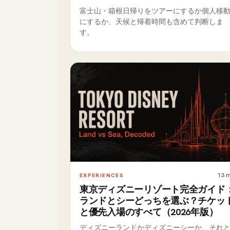
富士山・箱根日帰りをツアーにするか個人移
にするか、天候と帰着時間も含めて判断しま
す。
13
m
EXPERIENCES
東京ディズニーリゾート完全ガイド
ランドとシーどっちを選ぶ？チケッ
と優先入場のすべて（2026年版）
ディズニーランドかディズニーシーか、それ