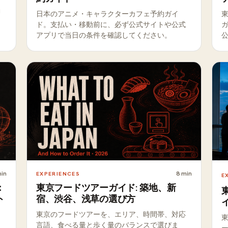
動
日本のアニメ・キャラクターカフェ予約ガイ
ド。支払い・移動前に、必ず公式サイトや公式
アプリで当日の条件を確認してください。
in
8
min
EXPERIENCES
E
：
東京フードツアーガイド: 築地、新
ト
宿、渋谷、浅草の選び方
東京のフードツアーを、エリア、時間帯、対応
言語、食べる量と歩く量のバランスで選びま
と