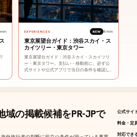
min
8
min
EXPERIENCES
NEW
ス
東京展望台ガイド：渋谷スカイ・ス
カイツリー・東京タワー
リ
東京展望台ガイド：渋谷スカイ・スカイツリ
ー・東京タワー。支払い・移動前に、必ず公
式サイトや公式アプリで当日の条件を確認し
てください。
域の掲載候補をPR-JPで
公式サイ
料金・定
対応でき
、海外旅行者の判断に役立つ条件が揃っている事業