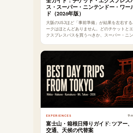
全ガイド：チケット・エクスプレス
ス・スーパー・ニンテンドー・ワー
ド（2026年版）
大阪のUSJほど「事前準備」が結果を左右する
ークはほとんどありません。どのチケットと
クスプレスパスを買うべきか、スーパー・ニ
テンドー・ワールドのエリア入場の仕組み、
い目の時期、事前予約すべきものと当日で十
なものを、具体的に解説します。
9
m
EXPERIENCES
富士山・箱根日帰りガイド: ツアー、
交通、天候の代替案