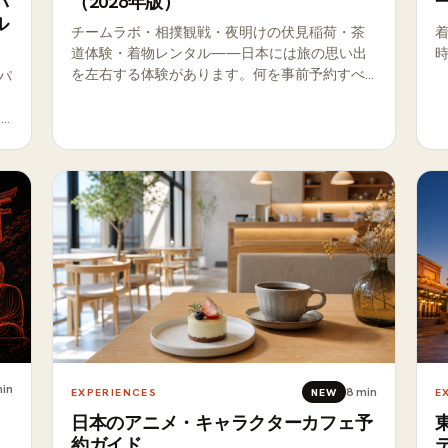
パ
（2026年版）
ル
チームラボ・相撲観戦・夜明けの伏見稲荷・茶
道体験・着物レンタル——日本には旅の思い出
を左右する体験があります。何を事前予約すべ
パ
きで、何を当日でも大丈夫かを完全解説。
エ
ン
狙
分
in
8
min
EXPERIENCES
NEW
E
日本のアニメ・キャラクターカフェ予
約ガイド