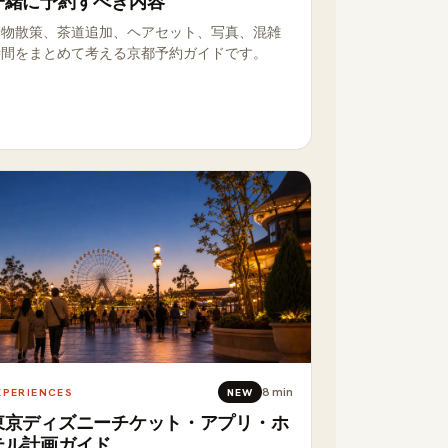
一緒に予約すべき内容
着物散策、茶道追加、ヘアセット、写真、混雑
時間をまとめて考える京都予約ガイドです。
8
min
XPERIENCES
NEW
東京ディズニーチケット・アプリ・ホ
テル計画ガイド