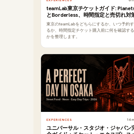
8
m
EXPERIENCES
teamLab東京チケットガイド: Planet
とBorderless、時間指定と売切れ対
東京のteamLabをどちらにするか、いつ予約す
るか、時間指定チケット購入前に何を確認す
かを整理します。
14
m
EXPERIENCES
ユニバーサル・スタジオ・ジャパン