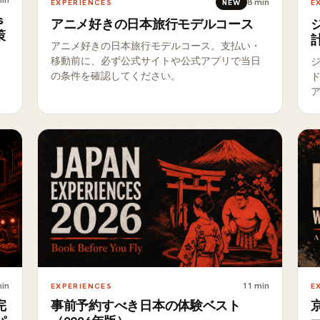
in
8
min
EXPERIENCES
NEW
E
s
アニメ好きの日本旅行モデルコース
策
アニメ好きの日本旅行モデルコース。支払い・
移動前に、必ず公式サイトや公式アプリで当日
る
の条件を確認してください。
in
11
min
EXPERIENCES
E
完
事前予約すべき日本の体験ベスト